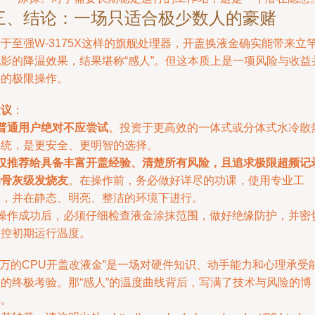
三、结论：一场只适合极少数人的豪赌
于至强W-3175X这样的旗舰处理器，开盖换液金确实能带来立
见影的降温效果，结果堪称“感人”。但这本质上是一项风险与收益
存的极限操作。
建议
：
普通用户绝对不应尝试
。投资于更高效的一体式或分体式水冷散
系统，是更安全、更明智的选择。
仅推荐给具备丰富开盖经验、清楚所有风险，且追求极限超频记
的骨灰级发烧友
。在操作前，务必做好详尽的功课，使用专业工
具，并在静态、明亮、整洁的环境下进行。
- 操作成功后，必须仔细检查液金涂抹范围，做好绝缘防护，并密
监控初期运行温度。
2万的CPU开盖改液金”是一场对硬件知识、动手能力和心理承受
力的终极考验。那“感人”的温度曲线背后，写满了技术与风险的博
弈。