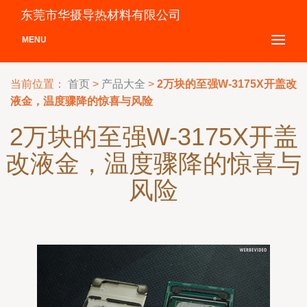
东莞市华摄导热材料有限公司
MENU
当前位置：
首页
>
产品大全
>
2万块的至强W-3175X开盖改
液金，温度骤降的惊喜与风险
2万块的至强W-3175X开盖
改液金，温度骤降的惊喜与
风险