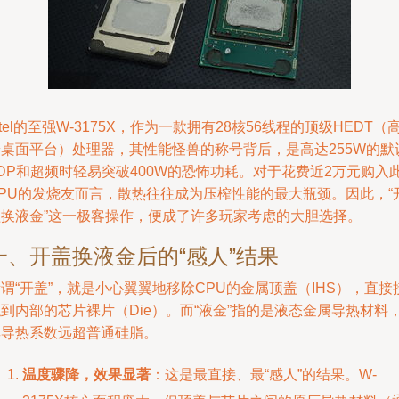
ntel的至强W-3175X，作为一款拥有28核56线程的顶级HEDT（
端桌面平台）处理器，其性能怪兽的称号背后，是高达255W的默
DP和超频时轻易突破400W的恐怖功耗。对于花费近2万元购入
CPU的发烧友而言，散热往往成为压榨性能的最大瓶颈。因此，“
盖换液金”这一极客操作，便成了许多玩家考虑的大胆选择。
一、开盖换液金后的“感人”结果
谓“开盖”，就是小心翼翼地移除CPU的金属顶盖（IHS），直接
到内部的芯片裸片（Die）。而“液金”指的是液态金属导热材料
其导热系数远超普通硅脂。
温度骤降，效果显著
：这是最直接、最“感人”的结果。W-