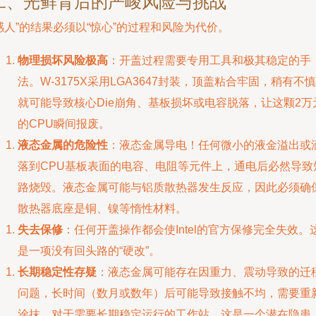
二、光鲜背后的严峻风险与挑战
感人”的结果必须以“惊心”的过程和风险为代价。
物理损坏风险极高
：开盖过程需要专用工具和极其稳定的手
法。W-3175X采用LGA3647封装，顶盖粘合牢固，稍有不慎
就可能导致核心Die崩角、基板损坏或电容脱落，让这颗2万
的CPU瞬间报废。
液态金属的危险性
：液态金属导电！任何微小的液金溢出或
落到CPU基板表面的电容、电阻等元件上，通电后必然导致
路烧毁。液态金属可能与铝质散热器发生反应，因此必须确
散热器底座是铜、镍等惰性材料。
失去保修
：任何开盖操作都会使Intel的官方保修完全失效。
是一项没有回头路的“硬改”。
长期稳定性存疑
：液态金属可能存在因重力、震动导致的迁
问题，长时间（数月或数年）后可能导致接触不均，需要重
涂抹。对于需要长期稳定运行的工作站，这是一个潜在隐患