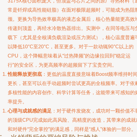
3175X核心面积庞大，但顶盖与芯片之间的原厂导热材料（
常是钎焊或高性能硅脂）在面对极限超频时，可能成为热阻
颈。更换为导热效率极高的液态金属后，核心热量能更高效
传递到顶盖，再经水冷散热器排出。实测中，在同等电压与
载下（尤其是全核满负载渲染或压力测试），核心温度普遍
以降低10°C至20°C，甚至更多。对于一款动辄90°C以上的
CPU，这个降幅意味着从“过热降频”的边缘拉回到“稳定运
行”的安全区，为更高频率的超频留下了宝贵空间。
性能释放更彻底
：更低的温度直接意味着Boost频率维持时
更长，甚至可以在手动超频时尝试更高的全核频率。对于依
多核性能的内容创作、科学计算等任务，这能带来可感知的
率提升。
心理与成就感的满足
：对于硬件发烧友，成功对一颗价值不
的顶级CPU完成如此高风险、高精度的改造，其带来的成就
和对硬件“完全掌控”的满足感，同样是“感人”体验的一部分。