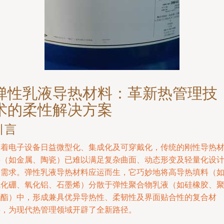
弹性乳液导热材料：革新热管理技
术的柔性解决方案
引言
随着电子设备日益微型化、集成化及可穿戴化，传统的刚性导热
料（如金属、陶瓷）已难以满足复杂曲面、动态形变及轻量化设
的需求。弹性乳液导热材料应运而生，它巧妙地将高导热填料（
氮化硼、氧化铝、石墨烯）分散于弹性聚合物乳液（如硅橡胶、
氨酯）中，形成兼具优异导热性、柔韧性及界面贴合性的复合材
料，为现代热管理领域开辟了全新路径。