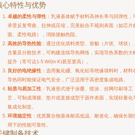
核心特性与优势
卓越的柔性与弹性
：乳液基体赋予材料高伸长率与回弹性，
承受反复弯曲、拉伸或压缩，完美贴合不规则表面（如芯片
面、柔性电路），消除接触热阻。
高效的导热性能
：通过优化填料类型、形貌（片状、球状）
含量及分散技术，可构建连续导热网络，实现导热系数的大
提升（常可达1-5 W/(m·K)甚至更高）。
良好的电绝缘性
：选用氮化硼、氧化铝等绝缘填料时，材料
导热同时能保证电气安全，广泛适用于高密度集成电路。
轻质与易加工性
：乳液形式便于涂覆、喷涂、丝网印刷等工
艺，可制成薄膜、垫片或直接成型于器件表面，实现轻量化
集成化制造。
环境稳定性
：优质聚合物基体耐高低温、耐老化，确保长期
用下的性能可靠性。
关键制备技术