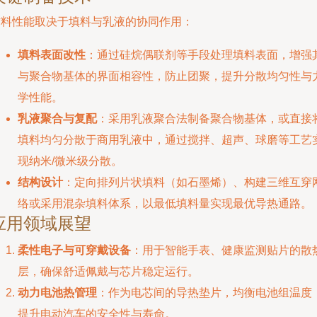
材料性能取决于填料与乳液的协同作用：
填料表面改性
：通过硅烷偶联剂等手段处理填料表面，增强
与聚合物基体的界面相容性，防止团聚，提升分散均匀性与
学性能。
乳液聚合与复配
：采用乳液聚合法制备聚合物基体，或直接
填料均匀分散于商用乳液中，通过搅拌、超声、球磨等工艺
现纳米/微米级分散。
结构设计
：定向排列片状填料（如石墨烯）、构建三维互穿
络或采用混杂填料体系，以最低填料量实现最优导热通路。
应用领域展望
柔性电子与可穿戴设备
：用于智能手表、健康监测贴片的散
层，确保舒适佩戴与芯片稳定运行。
动力电池热管理
：作为电芯间的导热垫片，均衡电池组温度
提升电动汽车的安全性与寿命。